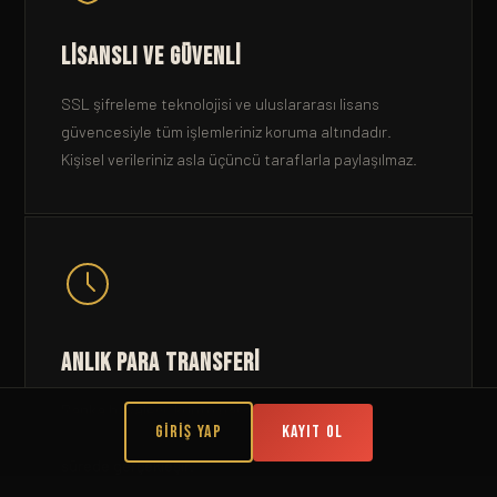
Lisanslı ve Güvenli
SSL şifreleme teknolojisi ve uluslararası lisans
güvencesiyle tüm işlemleriniz koruma altındadır.
Kişisel verileriniz asla üçüncü taraflarla paylaşılmaz.
Anlık Para Transferi
Banka havalesi, kripto para ve e-cüzdan
Giriş Yap
Kayıt Ol
seçenekleriyle yatırım ve çekim işlemleriniz en kısa
sürede gerçekleşir.