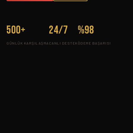
500+
24/7
%98
GÜNLÜK KARŞILAŞMA
CANLI DESTEK
ÖDEME BAŞARISI