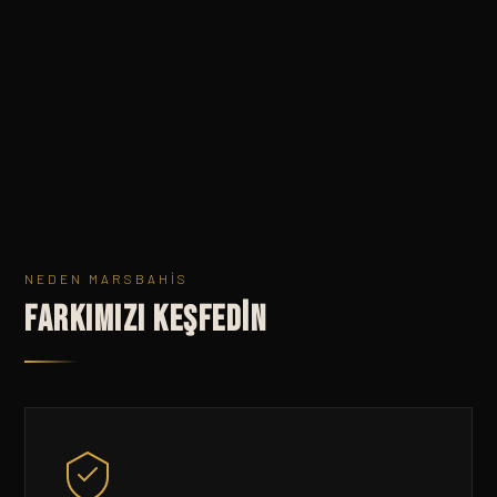
NEDEN MARSBAHIS
Farkımızı Keşfedin